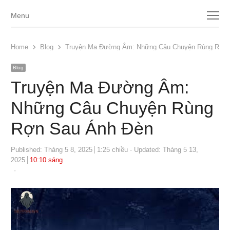
Menu
Menu
Home
Blog
Truyện Ma Đường Âm: Những Câu Chuyện Rùng Rợn 
Blog
Truyện Ma Đường Âm:
Những Câu Chuyện Rùng
Rợn Sau Ánh Đèn
Published:
Tháng 5 8, 2025
1:25 chiều
Updated: Tháng 5 13,
2025
10:10 sáng
Author