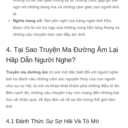
những vụ tai nạn giao thông kỳ lạ, những cuộc gặp gỡ bất
ngờ với những bóng ma và những cảm giác rợn người khó
tả.
Nghĩa trang cổ:
Nơi yên nghỉ của hàng ngàn linh hồn,
được cho là nơi trú ngụ của những vong hồn lang thang và
những câu chuyện báo oán đầy ám ảnh.
4. Tại Sao Truyện Ma Đường Âm Lại
Hấp Dẫn Người Nghe?
Truyện ma đường âm
có sức hút đặc biệt đối với người nghe
bởi nó đánh vào những cảm xúc nguyên thủy của con người
như sự sợ hãi, tò mò và khao khát khám phá những điều bí ẩn.
Bên cạnh đó, những câu chuyện này còn mang đến những bài
học về nhân quả, về đạo đức và về sự tôn trọng thế giới tâm
linh.
4.1 Đánh Thức Sự Sợ Hãi Và Tò Mò