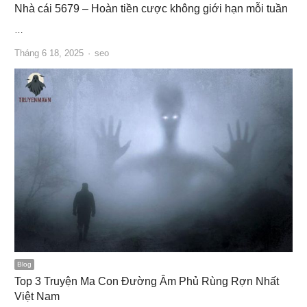
Nhà cái 5679 – Hoàn tiền cược không giới hạn mỗi tuần
…
Author
Tháng 6 18, 2025
seo
Blog
Top 3 Truyện Ma Con Đường Âm Phủ Rùng Rợn Nhất
Việt Nam