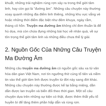
khuất, những trải nghiệm rùng rợn xảy ra trong thế giới tâm
linh, hay còn gọi là “đường âm”. Những câu chuyện này thường
xoay quanh những địa điểm linh thiêng, những khu vực vắng vẻ
hoặc những thời điểm đặc biệt như đêm khuya, ngày rằm,
tháng cô hồn.
Truyện ma đường âm
không chỉ đơn thuần là để
hù dọa, mà còn chứa đựng những bài học về nhân quả, về sự
tôn trọng thế giới tâm linh và những điều chưa thể lý giải.
2. Nguồn Gốc Của Những Câu Truyện
Ma Đường Âm
Những câu
truyện ma đường âm
có nguồn gốc sâu xa từ văn
hóa dân gian Việt Nam, nơi tín ngưỡng thờ cúng tổ tiên và niềm
tin vào thế giới tâm linh được truyền từ đời này sang đời khác.
Những câu chuyện này thường được kể lại bằng miệng, dần
dần được lan truyền và biến đổi theo thời gian. Một số câu
chuyện dựa trên những sự kiện có thật, được thêm thắt yếu tố
huyền bí để tăng thêm phần hấp dẫn và rùng rợn.