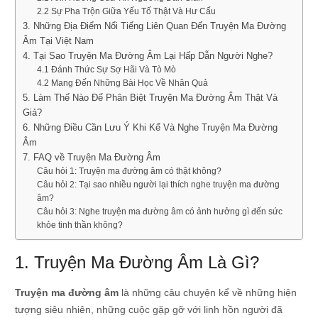
2.2 Sự Pha Trộn Giữa Yếu Tố Thật Và Hư Cấu
3. Những Địa Điểm Nổi Tiếng Liên Quan Đến Truyện Ma Đường
Âm Tại Việt Nam
4. Tại Sao Truyện Ma Đường Âm Lại Hấp Dẫn Người Nghe?
4.1 Đánh Thức Sự Sợ Hãi Và Tò Mò
4.2 Mang Đến Những Bài Học Về Nhân Quả
5. Làm Thế Nào Để Phân Biệt Truyện Ma Đường Âm Thật Và
Giả?
6. Những Điều Cần Lưu Ý Khi Kể Và Nghe Truyện Ma Đường
Âm
7. FAQ về Truyện Ma Đường Âm
Câu hỏi 1: Truyện ma đường âm có thật không?
Câu hỏi 2: Tại sao nhiều người lại thích nghe truyện ma đường
âm?
Câu hỏi 3: Nghe truyện ma đường âm có ảnh hưởng gì đến sức
khỏe tinh thần không?
1. Truyện Ma Đường Âm Là Gì?
Truyện ma đường âm
là những câu chuyện kể về những hiện
tượng siêu nhiên, những cuộc gặp gỡ với linh hồn người đã