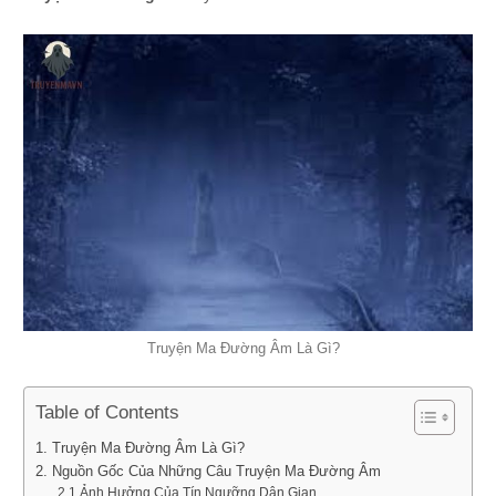
Truyện Ma Đường Âm Là Gì?
Table of Contents
1. Truyện Ma Đường Âm Là Gì?
2. Nguồn Gốc Của Những Câu Truyện Ma Đường Âm
2.1 Ảnh Hưởng Của Tín Ngưỡng Dân Gian