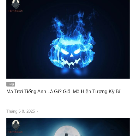
Blog
Ma Trơi Tiếng Anh Là Gì? Giải Mã Hiện Tượng Kỳ Bí
…
Author
Tháng 5 8, 2025