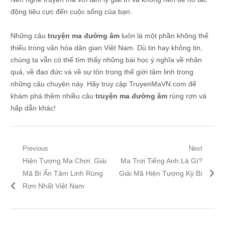
động tiêu cực đến cuộc sống của bạn.
Những câu
truyện ma đường âm
luôn là một phần không thể
thiếu trong văn hóa dân gian Việt Nam. Dù tin hay không tin,
chúng ta vẫn có thể tìm thấy những bài học ý nghĩa về nhân
quả, về đạo đức và về sự tôn trọng thế giới tâm linh trong
những câu chuyện này. Hãy truy cập TruyenMaVN.com để
khám phá thêm nhiều câu
truyện ma đường âm
rùng rợn và
hấp dẫn khác!
Điều
Previous
Next
Previous
Next
Hiện Tượng Ma Chơi: Giải
Ma Trơi Tiếng Anh Là Gì?
hướng
post:
post:
Mã Bí Ẩn Tâm Linh Rùng
Giải Mã Hiện Tượng Kỳ Bí
bài
Rợn Nhất Việt Nam
viết